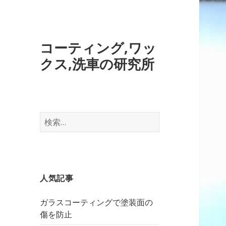
コーティング,ワッ
クス,洗車の研究所
検
索
:
人気記事
ガラスコーティングで塗装面の
傷を防止