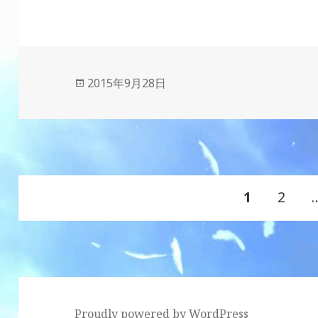
投
2015年9月28日
稿
日:
投
ペ
1
ペ
2
稿
ナ
ー
ー
ビ
ゲ
ジ
ジ
ー
Proudly powered by WordPress