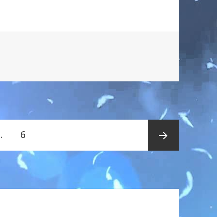
…
ペ
6
ー
次ペー
ジ
ジ